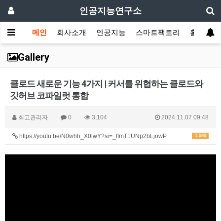
인공지능연구소
메인
회사소개
인공지능
스마트팩토리
홀로그램
Gallery
클로드 새로운 기능 4가지 | 커서를 위협하는 클로드와
깃허브 코파일럿 통합
최고관리자
0
3,104
2024.11.07 09:48
https://youtu.be/N0whh_X0lwY?si=_IfmT1UNp2bLjowP
1,593