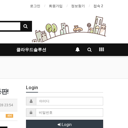
로그인
회원가입
정보찾기
접속 2
클라우드솔루션
Login
판!
28 23:54
404
Login