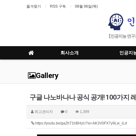
즐겨찾기
RSS 구독
08월 06일(목)
【인공지능 연구개
회사소개
인공지
Gallery
구글 나노바나나 공식 공개! 100가지 
최고관리자
0
1,399
https://youtu.be/gaZhT1hBHyU?si=AK3V0FX7y9Lw_iLd