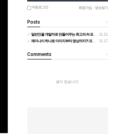
자동로그인
회원가입
|
정보찾기
Posts
+
일반인을 개발자로 만들어주는 최고의 AI 코딩도구 Gemini 3 안티그래비티
11.21
제미나이 하나로 이미지부터 영상까지?! 프롬프트 공개
11.17
Comments
+
글이 없습니다.