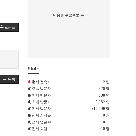
반응형 구글광고 등
프린트
State
목록
현재 접속자
2 명
오늘 방문자
320 명
어제 방문자
508 명
최대 방문자
3,162 명
전체 방문자
712,299 명
전체 게시물
0 개
전체 댓글수
0 개
전체 회원수
410 명