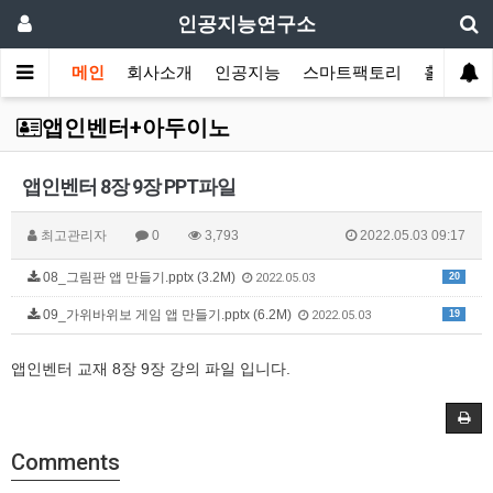
인공지능연구소
메인
회사소개
인공지능
스마트팩토리
홀로그램
앱인벤터+아두이노
앱인벤터 8장 9장 PPT파일
최고관리자
0
3,793
2022.05.03 09:17
08_그림판 앱 만들기.pptx (3.2M)
20
2022.05.03
09_가위바위보 게임 앱 만들기.pptx (6.2M)
19
2022.05.03
앱인벤터 교재 8장 9장 강의 파일 입니다.
Comments