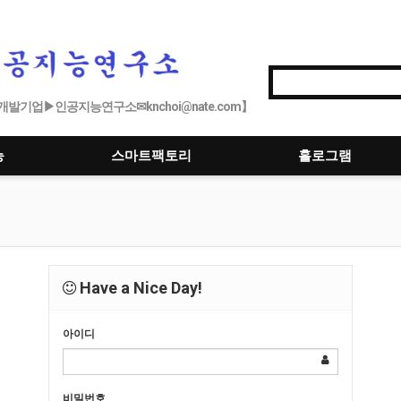
발기업▶인공지능연구소✉knchoi@nate.com】
능
스마트팩토리
홀로그램
Have a Nice Day!
아이디
비밀번호